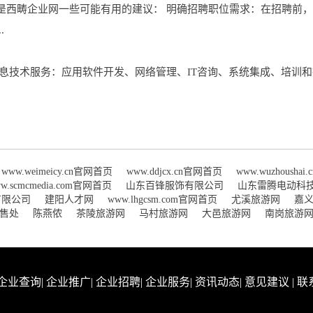
是西畴企业网一些可能有用的建议： 明确招聘职位需求：在招聘前
.
息技术服务：应用软件开发、网络管理、IT咨询、系统集成、培训和
www.weimeicy.cn官网首页
www.ddjcx.cn官网首页
www.wuzhousha
w.scmcmedia.com官网首页
山东百锋服饰有限公司
山东雷腾电动科
有限公司
建阳人才网
www.lhgcsm.com官网首页
尤溪旅游网
嘉
售处
陈燕侬
茶陵旅游网
马村旅游网
大邑旅游网
南岗旅游
企业查询
|
企业推广
|
企业招聘
|
企业服务
|
资讯动态
|
意见建议
|
联