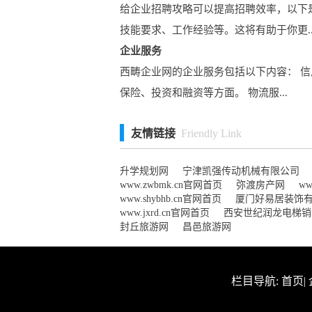
给企业招聘攻略可以提高招聘效率，以下
技能要求、工作经验等。这将有助于你更..
企业服务
西畴企业网的企业服务包括以下内容： 信
保险、投资和融资等方面。 物流服...
友情链接
Friendly Link
升学规划网
宁津凯强传动机械有限公司
www.zwbmk.cn官网首页
弥渡房产网
ww
www.shybhb.cn官网首页
厦门好易居装饰
www.jxrd.cn官网首页
西安世纪润龙电梯销
封丘旅游网
昌邑旅游网
栏目导航:
首页
|